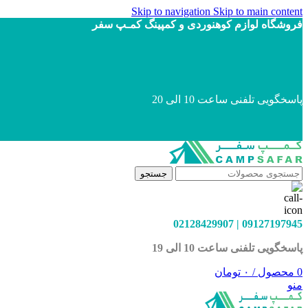
Skip to navigation
Skip to main content
فروشگاه لوازم کوهنوردی و کمپینگ کمـپ سفر
پاسخگویی تلفنی ساعت 10 الی 20
جستجو
09127197945 | 02128429907
پاسخگویی تلفنی ساعت 10 الی 19
0
محصول
/
۰
تومان
منو